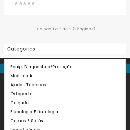
Exibindo 1 a 2 de 2 (1 Páginas)
Categorias
Equip. Diagnóstico/Proteção
Contacte-Nos
Mobilidade
Sobre
Ajudas Técnicas
Venda de produtos no sector do comércio por grosso de
Ortopedia
artigos médicos, ortopédicos, de saúde e bem estar.
Oferecemos uma vasta gama de marcas.
Calçado
Informação
Flebologia E Linfologia
Camas E Sofás
Serviços
Incontinência