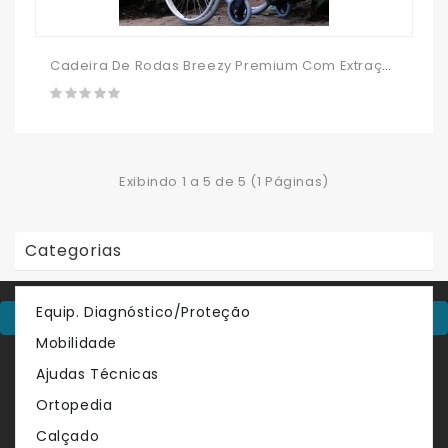
Cadeira De Rodas Breezy Premium Com Extração
Exibindo 1 a 5 de 5 (1 Páginas)
Categorias
Equip. Diagnóstico/Proteção
Contacte-Nos
Mobilidade
Sobre
Ajudas Técnicas
Venda de produtos no sector do comércio por grosso de
Ortopedia
artigos médicos, ortopédicos, de saúde e bem estar.
Oferecemos uma vasta gama de marcas.
Calçado