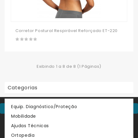
Corretor Postural Respirável Reforçado ET-220
Exibindo 1 a 8 de 8 (1 Páginas)
Categorias
Equip. Diagnóstico/Proteção
Contacte-Nos
Mobilidade
Sobre
Ajudas Técnicas
Venda de produtos no sector do comércio por grosso de
Ortopedia
artigos médicos, ortopédicos, de saúde e bem estar.