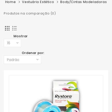
Home
Vestuário Estético
Body/Cintas Modeladoras
Produtos na comparação (0)
Mostrar
Ordenar por: