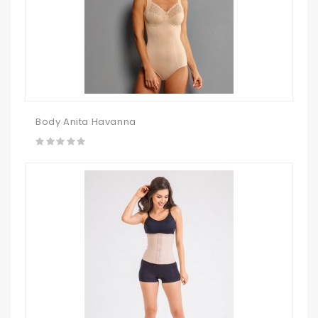
Body Anita Havanna